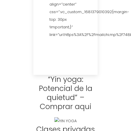
align=”center”
css=”.vc_custom_1681379010392{margin-
top: 30px
!important;}”
link=”url:https%3A%2F%2Fmailchi.mp%2F74
“Yin yoga:
Potencial de la
quietud” –
Comprar aqui
Clases privadas