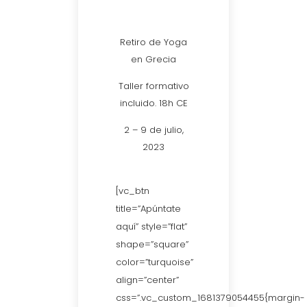
Retiro de Yoga
en Grecia
Taller formativo
incluido. 18h CE
2 – 9 de julio,
2023
[vc_btn
title=”Apúntate
aquí” style=”flat”
shape=”square”
color=”turquoise”
align=”center”
css=”.vc_custom_1681379054455{margin-