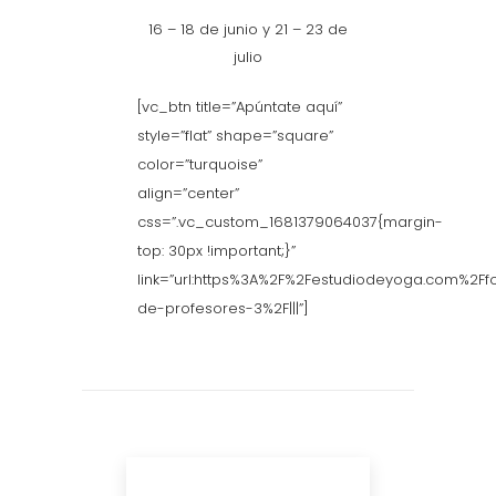
16 – 18 de junio y 21 – 23 de
julio
[vc_btn title=”Apúntate aquí”
style=”flat” shape=”square”
color=”turquoise”
align=”center”
css=”.vc_custom_1681379064037{margin-
top: 30px !important;}”
link=”url:https%3A%2F%2Festudiodeyoga.com%2F
de-profesores-3%2F|||”]