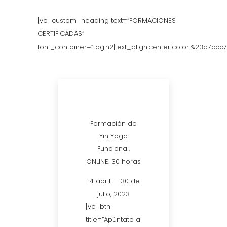
[vc_custom_heading text=”FORMACIONES
CERTIFICADAS”
font_container=”tag:h2|text_align:center|color:%23a7ccc7
Formación de
Yin Yoga
Funcional.
ONLINE. 30 horas
14 abril – 30 de
julio, 2023
[vc_btn
title=”Apúntate a