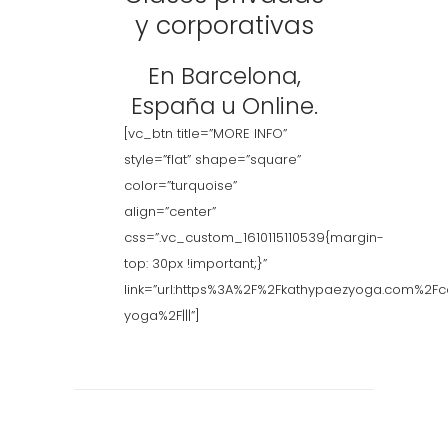
y corporativas
En Barcelona,
España u Online.
[vc_btn title=”MORE INFO”
style=”flat” shape=”square”
color=”turquoise”
align=”center”
css=”.vc_custom_1610115110539{margin-
top: 30px !important;}”
link=”url:https%3A%2F%2Fkathypaezyoga.com%2Fc
yoga%2F|||”]