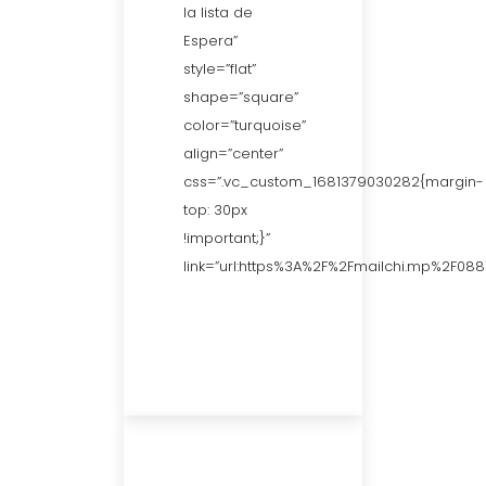
la lista de
Espera”
style=”flat”
shape=”square”
color=”turquoise”
align=”center”
css=”.vc_custom_1681379030282{margin-
top: 30px
!important;}”
link=”url:https%3A%2F%2Fmailchi.mp%2F08