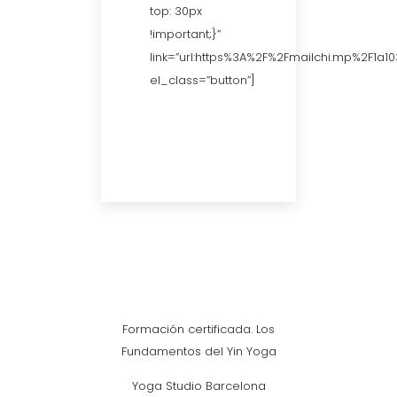
top: 30px
!important;}”
link=”url:https%3A%2F%2Fmailchi.mp%2F1a10
el_class=”button”]
Formación certificada. Los
Fundamentos del Yin Yoga
Yoga Studio Barcelona