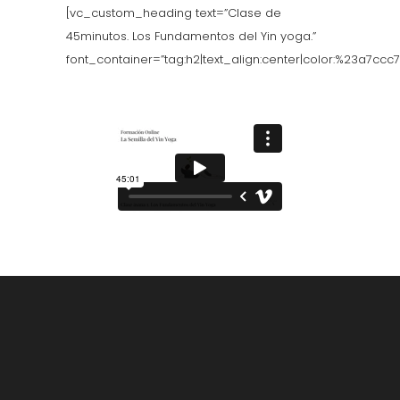
[vc_custom_heading text=”Clase de
45minutos. Los Fundamentos del Yin yoga.”
font_container=”tag:h2|text_align:center|color:%23a7ccc7