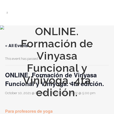
ONLINE.
Formación de
« All Events
Vinyasa
This event has passed.
Funcional y
ONLINE. Formación de Vinyasa
Viniyoga. 4ta
Funcional y Viniyoga. 4ta edición.
edición.
October 10, 2021 @ 8:00 am
-
February 9, 2022 @ 5:00 pm
Para profesores de yoga