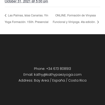
October 31, 2021 @ 5:00 pm
Las Palmas, Islas Canarias. Yin
ONLINE. Formación de Vinyasa
Yoga Formación. 150h. Presencial
Funcional y Viniyoga. 4ta edición.
Phone: +34 673 808913
Email: kathy@kathypaezyoga.com
Address: Bay Area / España / Costa Rica